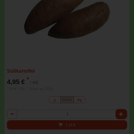
Süßkartoffel
*
4,95 €
/ KG
1,24 € / Stk, 1 Stück ca. 250g
g
Stück
Kg
Anzahl
1,24
€