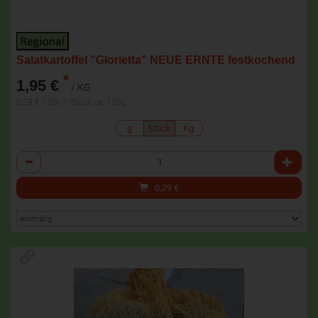
Salatkartoffel "Glorietta" NEUE ERNTE festkochend
*
1,95 €
/ KG
0,29 € / Stk, 1 Stück ca. 150g
g
Stück
Kg
Anzahl
0,29
€