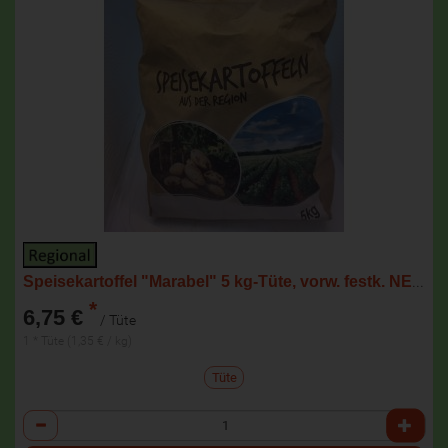
Speisekartoffel "Marabel" 5 kg-Tüte, vorw. festk. NEUE ERNTE
*
6,75 €
/ Tüte
1 * Tüte (1,35 € / kg)
Tüte
Anzahl