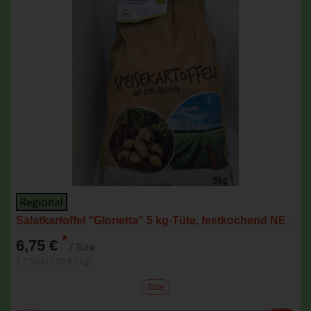
Salatkartoffel "Glorietta" 5 kg-Tüte, festkochend NEUE ERNTE
*
6,75 €
/ Tüte
1 * Tüte (1,35 € / kg)
Tüte