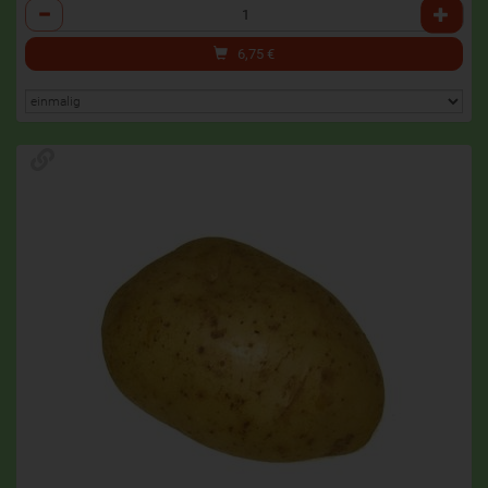
Anzahl
6,75
€