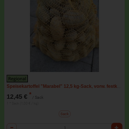
Speisekartoffel "Marabel" 12,5 kg-Sack, vorw. festkochend NEUE ERNTE
*
12,45 €
/ Sack
1 * Sack (1,00 € / kg)
Sack
Anzahl