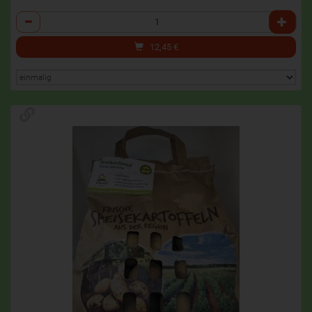
Anzahl
12,45
€