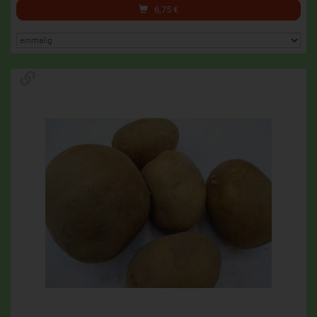
6,75
€