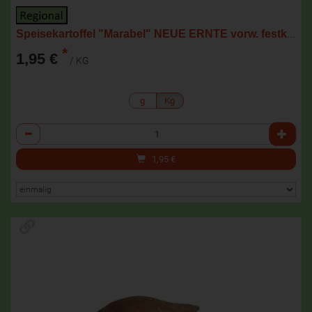
Speisekartoffel "Marabel" NEUE ERNTE vorw. festkochend
*
1,95 €
/ KG
g
Kg
Anzahl
1,95
€