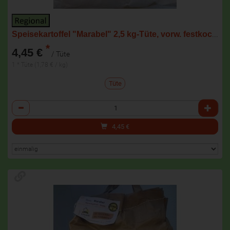
Speisekartoffel "Marabel" 2,5 kg-Tüte, vorw. festkochend NEUE ERNTE
*
4,45 €
/ Tüte
1 * Tüte (1,78 € / kg)
Tüte
Anzahl
4,45
€