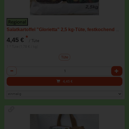
Salatkartoffel "Glorietta" 2,5 kg-Tüte, festkochend NEUE ERNTE
*
4,45 €
/ Tüte
1 * Tüte (1,78 € / kg)
Tüte
Anzahl
4,45
€