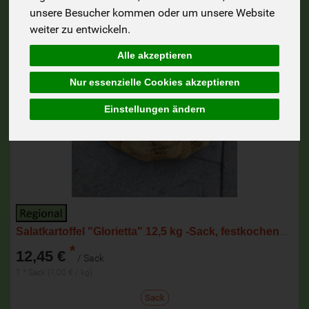
unsere Besucher kommen oder um unsere Website
weiter zu entwickeln.
Alle akzeptieren
Nur essenzielle Cookies akzeptieren
Einstellungen ändern
Salatkartoffel "Glorietta" 12,5 kg -Sack, festkochend NEUE ERNTE
*
12,45 €
/ Sack
1 * Sack (1,00 € / kg)
Sack