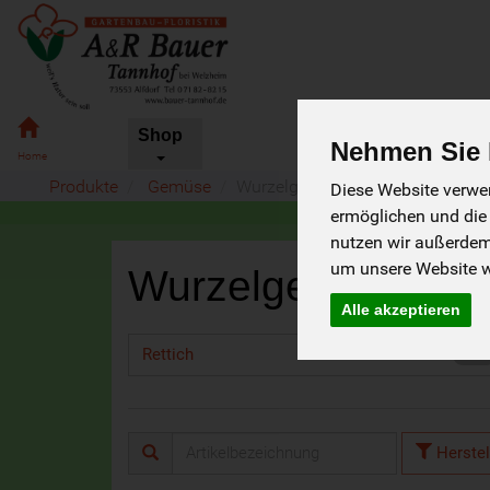
Shop
Nehmen Sie I
Bauer
Produkte
Gemüse
Wurzelgemüse
Diese Website verwen
Tannhof
ermöglichen und die
nutzen wir außerde
um unsere Website we
Wurzelgemüse
15 von 2
Alle akzeptieren
Rettich
4
Herstel