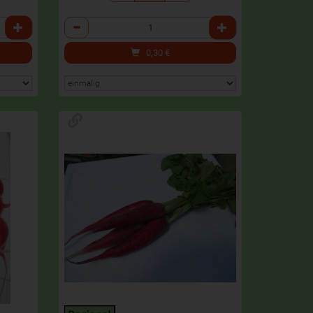
Anzahl
0,30
€