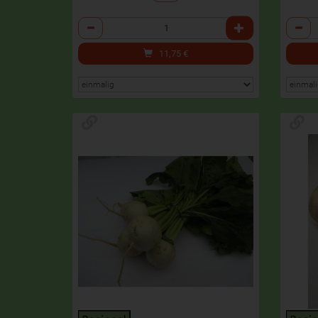
Anzahl
Anzah
11,75
€