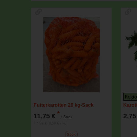
Futterkarotten 20 kg-Sack
Karot
*
11,75 €
2,75
/ Sack
1 * Sack (0,59 € / kg)
Sack