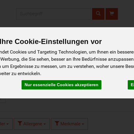
Produkt
Gemüse Abo-
Click &
Liefergebiet
hre Cookie-Einstellungen vor
Service
Collect
det Cookies und Targeting Technologien, um Ihnen ein besseres 
 Werbung, die Sie sehen, besser an Ihre Bedürfnisse anzupassen
m um Ergebnisse zu messen, um zu verstehen, woher unsere Be
iter zu entwickeln.
35
Nur essenzielle Cookies akzeptieren
E
ler
Allergene
Merkmale