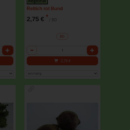
Rettich rot Bund
*
2,75 €
/ BD
BD
Anzahl
2,75
€