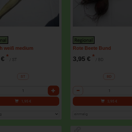
ch weiß medium
Rote Beete Bund
*
*
 €
3,95 €
/ ST
/ BD
ST
BD
l
Anzahl
1,95
€
3,95
€