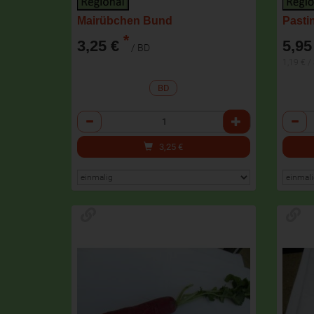
Mairübchen Bund
Pasti
*
3,25 €
5,95
/ BD
1,19 € /
BD
Anzahl
Anzah
3,25
€