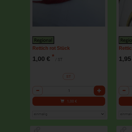
Rettich rot Stück
Retti
*
1,00 €
1,95
/ ST
ST
Anzahl
Anzah
1,00
€