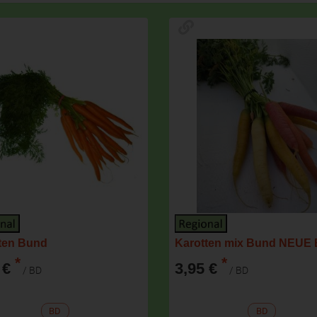
ten Bund
*
*
 €
3,95 €
/ BD
/ BD
BD
BD