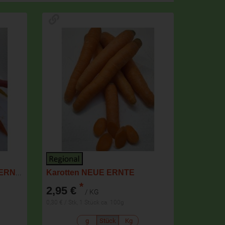
Karotten mix Bund NEUE ERNTE
Karotten NEUE ERNTE
*
2,95 €
/ KG
0,30 € / Stk, 1 Stück ca. 100g
g
Stück
Kg