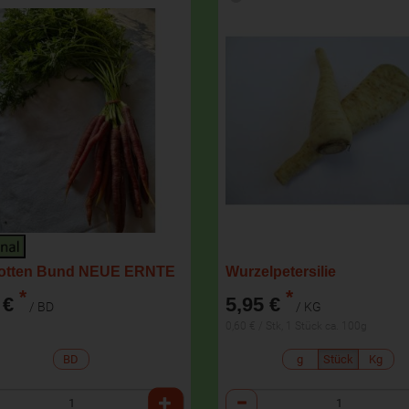
rotten Bund NEUE ERNTE
Wurzelpetersilie
*
*
 €
5,95 €
/ BD
/ KG
0,60 € / Stk, 1 Stück ca. 100g
BD
g
Stück
Kg
l
Anzahl