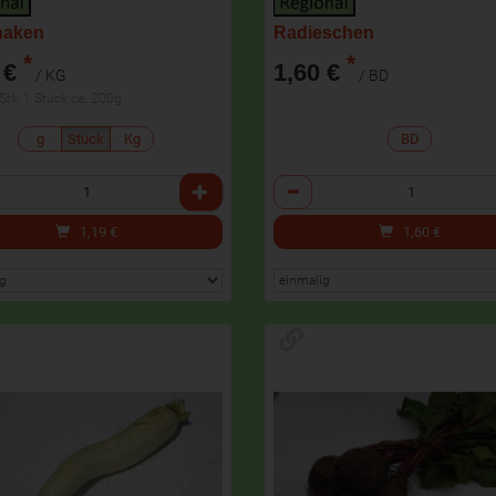
naken
Radieschen
*
*
 €
1,60 €
/ KG
/ BD
 Stk, 1 Stück ca. 200g
g
Stück
Kg
BD
l
Anzahl
1,19
€
1,60
€