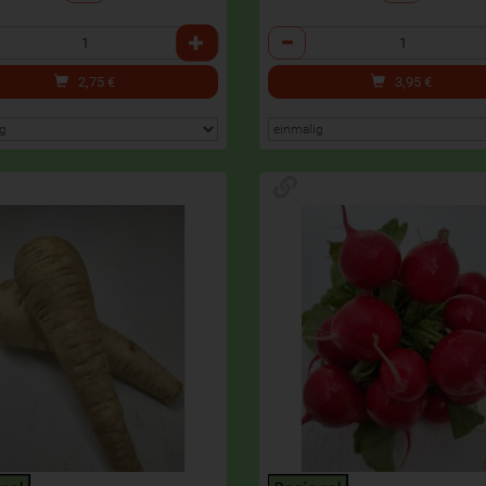
l
Anzahl
2,75
€
3,95
€