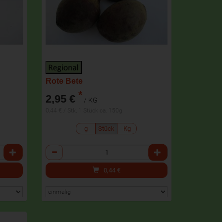
Rote Bete
*
2,95 €
/ KG
0,44 € / Stk, 1 Stück ca. 150g
g
Stück
Kg
Anzahl
0,44
€