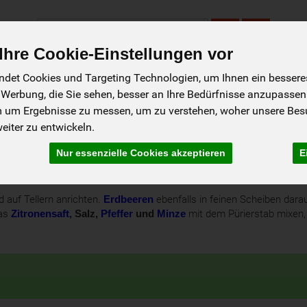
Produkt
hre Cookie-Einstellungen vor
det Cookies und Targeting Technologien, um Ihnen ein besseres 
ebiet
Click & Collect
Tannhof
Rezepte
Neukund
 Werbung, die Sie sehen, besser an Ihre Bedürfnisse anzupassen
m um Ergebnisse zu messen, um zu verstehen, woher unsere Be
iter zu entwickeln.
Nur essenzielle Cookies akzeptieren
E
rimps
 auf Tellern anrichten.
Erdbeeren
ebenfalls in feinen Scheiben darau
as
Zitronensaft
, Salz,
Pfeffer
und
Minze
mit dem Pürierstab mixen, b