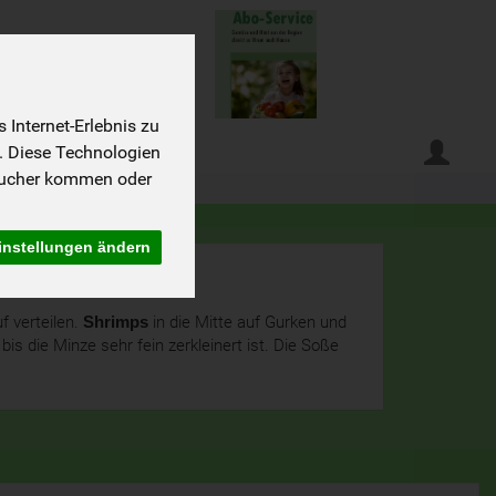
Internet-Erlebnis zu
e?
. Diese Technologien
sucher kommen oder
instellungen ändern
f verteilen.
Shrimps
in die Mitte auf Gurken und
is die Minze sehr fein zerkleinert ist. Die Soße