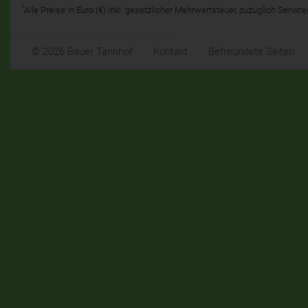
*
Alle Preise in Euro (€) inkl. gesetzlicher Mehrwertsteuer, zuzüglich Servic
© 2026 Bauer Tannhof
Kontakt
Befreundete Seiten