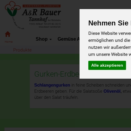
Nehmen Sie I
Diese Website verwen
Shop
Gemüse Abo-Service
Lieferg
Bauer
ermöglichen und die
Tannhof
nutzen wir außerde
Produkte
um unsere Website we
Alle akzeptieren
Gurken-Erdbeer-Salat mit Sh
Schlangengurken
in feine Scheiben schneiden und
Erdbeeren geben. Für die Salatsoße
Olivenöl
,
etw
über den Salat träufeln.