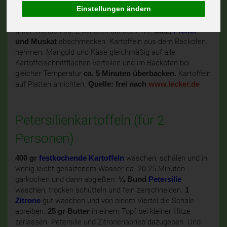
Einstellungen ändern
großen Pfanne erhitzen. Zwiebeln und Knoblauch darin
andünsten. Tropfnassen Mangold in die Pfanne geben und
unter Wenden ca. 2 Minuten dünsten. Mit
Salz,
Pfeffer
und Muskat
abschmecken. Kartoffeln aus dem Backofen
nehmen. Mangold und Käse gleichmäßig auf alle
Kartoffelschnittflächen verteilen und im Backofen bei
gleicher Temperatur
ca. 5 Minuten überbacken.
Kartoffeln
auf Platten anrichten.
Quelle: frei nach
www.lecker.de
Petersilienkartoffeln (für 2
Personen)
400 gr
festkochende Kartoffeln
waschen, schälen und in
wenig leicht gesalzenem Wasser ca. 20-25 Minuten
garkochen und dann abgießen.
¼ Bund
Petersilie
waschen, trocken schütteln und fein zerschneiden.
1
Zitrone
gut waschen und von einem Viertel die Schale
abreiben.
25 gr Butter
in einem Topf bei kleiner Hitze
zerlassen. Petersilie und Zitronenabrieb dazugeben. Und