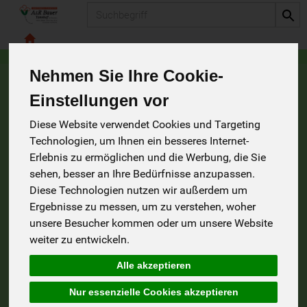
Produkt
Nehmen Sie Ihre Cookie-
Ofenkartoffeln mit Mangold-Käse-
Einstellungen vor
Haube (für 2 Personen)
Diese Website verwendet Cookies und Targeting
Technologien, um Ihnen ein besseres Internet-
500 gr mittelgroße
Kartoffeln
gründlich waschen und
Erlebnis zu ermöglichen und die Werbung, die Sie
längs halbieren. Mit
3 EL
Olivenöl
,
Salz
und
Pfeffer
sehen, besser an Ihre Bedürfnisse anzupassen.
vermengen. Fettpfanne des Backofens mit
Öl
einstreichen
Diese Technologien nutzen wir außerdem um
und die Kartoffeln darauf verteilen. Im vorgeheizten
Backofen (E-Herd: 200 °C/ Umluft: 175 °C/ Gas: Stufe 3)
Ergebnisse zu messen, um zu verstehen, woher
30–40 Minuten backen
, Kartoffeln gelegentlich wenden.
unsere Besucher kommen oder um unsere Website
Inzwischen
1 mittelgroße
Zwiebel
und
½
Knoblauchzehe
weiter zu entwickeln.
schälen und fein würfeln.
500 gr
Mangold
putzen,
waschen und in dickere Streifen schneiden. In kochendem
Alle akzeptieren
Salzwasser ca. 8 Minuten
garen. Inzwischen
75 gr
Greyerzer Käse
fein reiben. Mangold herausnehmen, in ein
Nur essenzielle Cookies akzeptieren
Sieb geben und kalt abschrecken.
1 EL Butter
in einer