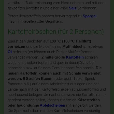
verrühren. Buttermischung vom Herd nehmen und mit den
gekochten Kartoffeln und einer Prise
Salz
vermengen.
Petersilienkartoffeln passen hervorragend zu
Spargel
,
Fisch, Frikadellen oder Gegrilltem.
Kartoffelröschen (für 2 Personen)
Zuerst den Backofen auf
180 °C (160 °C Heißluft)
vorheizen
und die Mulden eines
Muffinblechs
mit etwas
Öl
befetten (es können auch Papier Muffinsformen
verwendet werden).
2 mittelgroße
Kartoffeln
schälen,
waschen, trocken tupfen und quer in dünne Scheiben
schneiden bzw. auf einem Gemüsehobel fein hobeln.
Die
neuen Kartoffeln können auch mit Schale verwendet
werden. 6 Streifen Bacon,
(oder auch Tiroler Speck,
Pancetta o.ä.) auf einem Arbeitsbrett auslegen und der
Länge nach mit den Kartoffelscheiben schuppenförmig und
überlappend belegen. Je nachdem, wozu die Kartoffelrosen
gereicht werden sollen, können zusätzlich
Käsestreifen
oder hauchdünne
Apfelscheiben
mit eingerollt werden.
Die Speckscheiben mit den Kartoffelscheiben vorsichtig