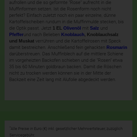
aufrollen und die so geformte "Rose" aufrecht in die
Muffinformen setzen. Ist die Rosenform noch nicht
perfekt? Einfach zuletzt noch ein paar einzelne, dünne
Kartoffelscheiben rundum in die Muffinmulde stecken, bis
die Optik passt. Jetzt
1 EL
Olivenöl
mit
Salz
und
Pfeffer
und nach Belieben
Knoblauch
, Knoblauchsalz
und Muskat
verrühren und die Kartoffelrosen mit Speck
damit bestreichen. Anschließend fein gehackten
Rosmarin
darüberstreuen. Das Muffinblech auf die mittlere Schiene
im vorgeheizten Backofen schieben und die "Rosen" etwa
35 bis 60 Minuten goldbraun backen. Damit die Röschen
nicht zu trocken werden können sie in der Mitte der
Backzeit eine Zeit lang mit Alufolie abgedeckt werden.
*
Alle Preise in Euro (€) inkl. gesetzlicher Mehrwertsteuer, zuzüglich
Servicegebühr.